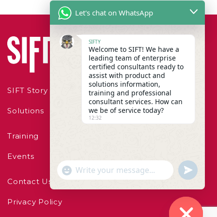
Let's chat on WhatsApp
SIFTY
Welcome to SIFT! We have a
leading team of enterprise
certified consultants ready to
assist with product and
solutions information,
SIFT Story
training and professional
consultant services. How can
we be of service today?
Solutions
12:32
Training
Events
"+chaty_settings.lang.emoji_picker+"
undefined
WhatsApp Message
Contact Us
Privacy Policy