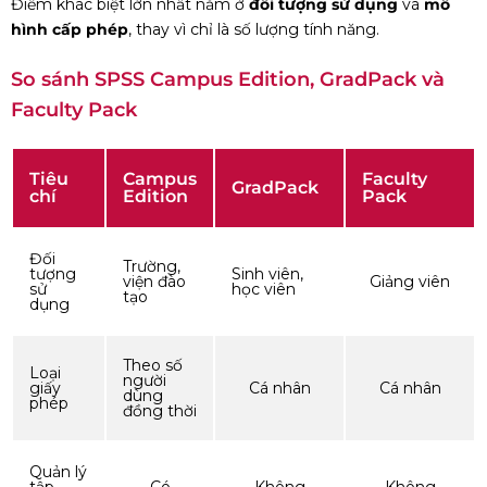
Điểm khác biệt lớn nhất nằm ở
đối tượng sử dụng
và
mô
hình cấp phép
, thay vì chỉ là số lượng tính năng.
So sánh SPSS Campus Edition, GradPack và
Faculty Pack
Tiêu
Campus
Faculty
GradPack
chí
Edition
Pack
Đối
Trường,
tượng
Sinh viên,
viện đào
Giảng viên
sử
học viên
tạo
dụng
Theo số
Loại
người
giấy
Cá nhân
Cá nhân
dùng
phép
đồng thời
Quản lý