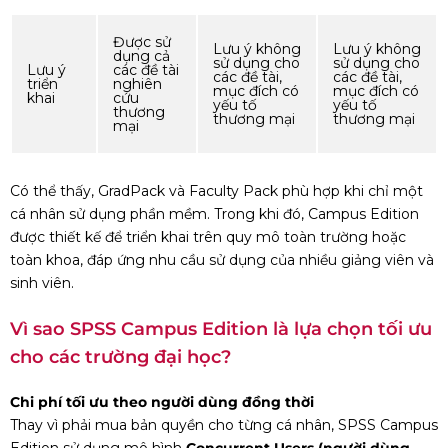
Được sử
Lưu ý không
Lưu ý không
dụng cả
sử dụng cho
sử dụng cho
Lưu ý
các đề tài
các đề tài,
các đề tài,
triển
nghiên
mục đích có
mục đích có
khai
cứu
yếu tố
yếu tố
thương
thương mại
thương mại
mại
Có thể thấy, GradPack và Faculty Pack phù hợp khi chỉ một
cá nhân sử dụng phần mềm. Trong khi đó, Campus Edition
được thiết kế để triển khai trên quy mô toàn trường hoặc
toàn khoa, đáp ứng nhu cầu sử dụng của nhiều giảng viên và
sinh viên.
Vì sao SPSS Campus Edition là lựa chọn tối ưu
cho các trường đại học?
Chi phí tối ưu theo người dùng đồng thời
Thay vì phải mua bản quyền cho từng cá nhân, SPSS Campus