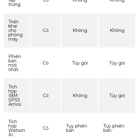
tập
Có
Không
Không
trung
Triển
khai
cho
Có
Không
Không
phòng
máy
Phiên
bản
Có
Tùy gói
Tùy gói
mới
nhất
Tích
hợp
IBM
Có
Không
Tùy gói
SPSS
Amos
Tích
hợp
Tuỳ phiên
Tuỳ phiên
Có
Watson
bản
bản
AI