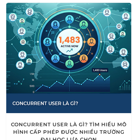
CONCURRENT USER LÀ GÌ? TÌM HIỂU MÔ
HÌNH CẤP PHÉP ĐƯỢC NHIỀU TRƯỜNG
ĐẠI HỌC LỰA CHỌN